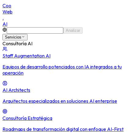
C
o
o
W
e
b
.
A
I
Analizar
Servicios
Consultoría AI
Staff Augmentation AI
Equipos de desarrollo potenciados con IA integrados a tu
operación
AI Architects
Arquitectos especializados en soluciones AI enterprise
Consultoría Estratégica
Roadmaps de transformación digital con enfoque AI-First