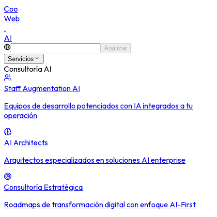
C
o
o
W
e
b
.
A
I
Analizar
Servicios
Consultoría AI
Staff Augmentation AI
Equipos de desarrollo potenciados con IA integrados a tu
operación
AI Architects
Arquitectos especializados en soluciones AI enterprise
Consultoría Estratégica
Roadmaps de transformación digital con enfoque AI-First