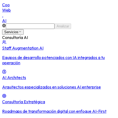
C
o
o
W
e
b
.
A
I
Analizar
Servicios
Consultoría AI
Staff Augmentation AI
Equipos de desarrollo potenciados con IA integrados a tu
operación
AI Architects
Arquitectos especializados en soluciones AI enterprise
Consultoría Estratégica
Roadmaps de transformación digital con enfoque AI-First