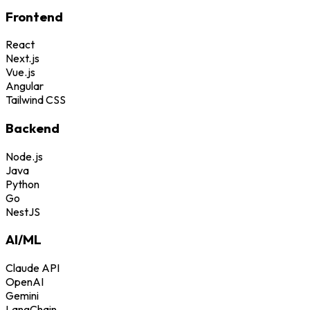
Frontend
React
Next.js
Vue.js
Angular
Tailwind CSS
Backend
Node.js
Java
Python
Go
NestJS
AI/ML
Claude API
OpenAI
Gemini
LangChain