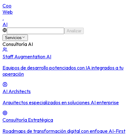
C
o
o
W
e
b
.
A
I
Analizar
Servicios
Consultoría AI
Staff Augmentation AI
Equipos de desarrollo potenciados con IA integrados a tu
operación
AI Architects
Arquitectos especializados en soluciones AI enterprise
Consultoría Estratégica
Roadmaps de transformación digital con enfoque AI-First