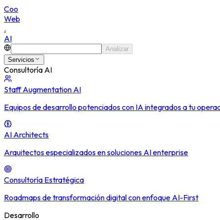
C
o
o
W
e
b
.
A
I
Analizar
Servicios
Consultoría AI
Staff Augmentation AI
Equipos de desarrollo potenciados con IA integrados a tu opera
AI Architects
Arquitectos especializados en soluciones AI enterprise
Consultoría Estratégica
Roadmaps de transformación digital con enfoque AI-First
Desarrollo