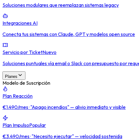
Soluciones modulares que reemplazan sistemas legacy
Integraciones AI
Conecta tus sistemas con Claude, GPT y modelos open source
Servicio por Ticket
Nuevo
Soluciones puntuales vía email o Slack con presupuesto por requ
Planes
Modelo de Suscripción
Plan Reacción
€1.490/mes · "Apago incendios" — alivio inmediato y visible
Plan Impulso
Popular
€3.490/mes · "Necesito ejecutar" — velocidad sostenida