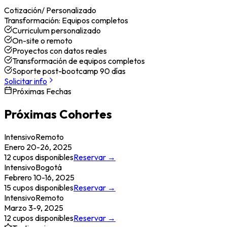
Cotización
/
Personalizado
Transformación:
Equipos completos
Curriculum personalizado
On-site o remoto
Proyectos con datos reales
Transformación de equipos completos
Soporte post-bootcamp 90 días
Solicitar info
Próximas Fechas
Próximas Cohortes
Intensivo
Remoto
Enero 20-26, 2025
12
cupos disponibles
Reservar →
Intensivo
Bogotá
Febrero 10-16, 2025
15
cupos disponibles
Reservar →
Intensivo
Remoto
Marzo 3-9, 2025
12
cupos disponibles
Reservar →