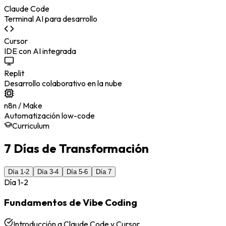
Claude Code
Terminal AI para desarrollo
Cursor
IDE con AI integrada
Replit
Desarrollo colaborativo en la nube
n8n / Make
Automatización low-code
Curriculum
7 Días de Transformación
Día 1-2
Día 3-4
Día 5-6
Día 7
Día 1-2
Fundamentos de Vibe Coding
Introducción a Claude Code y Cursor