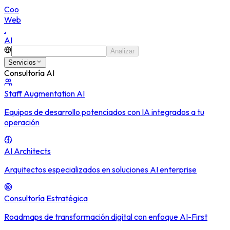
C
o
o
W
e
b
.
A
I
Analizar
Servicios
Consultoría AI
Staff Augmentation AI
Equipos de desarrollo potenciados con IA integrados a tu
operación
AI Architects
Arquitectos especializados en soluciones AI enterprise
Consultoría Estratégica
Roadmaps de transformación digital con enfoque AI-First